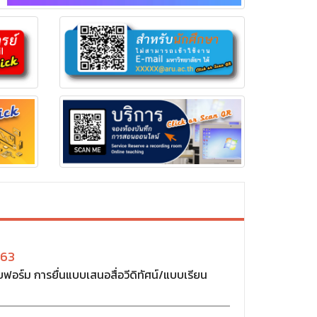
563
อร์ม การยื่นแบบเสนอสื่อวีดิทัศน์/แบบเรียน