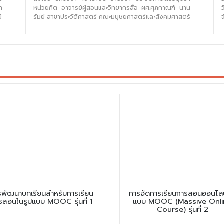
า
หน่วยกิต อาจารย์ผู้สอนและวิทยากรสื่อ ผศ.ศุภกาณฑ์ นาน
ี
รัมย์ สาขาประวัติศาสตร์ คณะมนุษยศาสตร์และสังคมศาสตร์
รพัฒนาบทเรียนสำหรับการเรียน
การจัดการเรียนการสอนออนไลน
รสอนในรูปแบบ MOOC รุ่นที่ 1
แบบ MOOC (Massive Onli
Course) รุ่นที่ 2