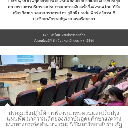
เมื่อวันพุธที่ 10 พฤศจิกายน พ.ศ. 2564 กองนโยบายและแผน จัดประชุม
คณะกรรมการบริหารงบประมาณและการเงิน ครั้งที่ 4/2564 โดยได้รับ
เกียรติจาก รองศาสตราจารย์ ดร.ชูสิทธิ์ ประดับเพ็ชร์ อธิการบดี
มหาวิทยาลัยราชภัฏพระนครศรีอยุธยา
เผยแพร่โดย: งานสื่อสารองค์กร
วันพฤหัสบดีที่ 11 เดือนพฤศจิกายน พ.ศ.2564
ประชุมเชิงปฏิบัติการพิจารณาทบทวนและปรับปรุง
แผนพัฒนาความเลิศของสถาบันอุดมศึกษาและวาง
แนวทางการจัดทำแผน ระยะ 5 ปีมหาวิทยาลัยราชภัฏ