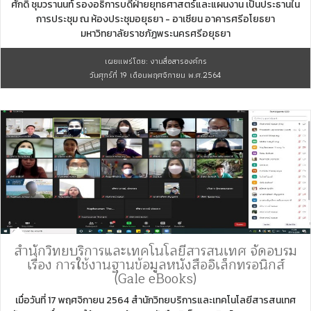
ศักดิ์ ชุมวรานนท์ รองอธิการบดีฝ่ายยุทธศาสตร์และแผนงาน เป็นประธานใน
การประชุม ณ ห้องประชุมอยุธยา - อาเซียน อาคารศรีอโยธยา
มหาวิทยาลัยราชภัฏพระนครศรีอยุธยา
เผยแพร่โดย: งานสื่อสารองค์กร
วันศุกร์ที่ 19 เดือนพฤศจิกายน พ.ศ.2564
สำนักวิทยบริการและเทคโนโลยีสารสนเทศ จัดอบรม
เรื่อง การใช้งานฐานข้อมูลหนังสืออิเล็กทรอนิกส์
(Gale eBooks)
เมื่อวันที่ 17 พฤศจิกายน 2564 สำนักวิทยบริการและเทคโนโลยีสารสนเทศ