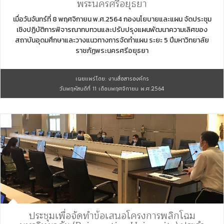
พระนครศรีอยุธยา
เมื่อวันจันทร์ที่ 8 พฤศจิกายน พ.ศ.2564 กองนโยบายและแผน จัดประชุม
เชิงปฏิบัติการพิจารณาทบทวนและปรับปรุงแผนพัฒนาความเลิศของ
สถาบันอุดมศึกษาและวางแนวทางการจัดทำแผน ระยะ 5 ปีมหาวิทยาลัย
ราชภัฏพระนครศรีอยุธยา
เผยแพร่โดย: งานสื่อสารองค์กร
วันพฤหัสบดีที่ 11 เดือนพฤศจิกายน พ.ศ.2564
ประชุมเพื่อจัดทำข้อเสนอโครงการพลิกโฉม