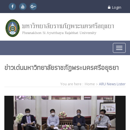
Login
Toggl
navig
ข่าวเด่นมหาวิทยาลัยราชภัฏพระนครศรีอยุธยา
You are here :
Home
ARU News Lister